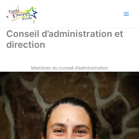
Aller
au
contenu
Conseil d’administration et
direction
Membres du conseil d’administration